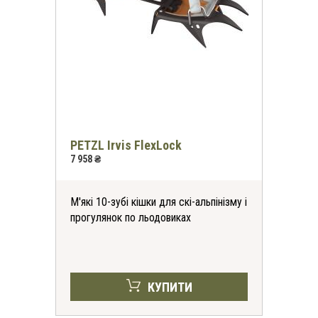
*
-30%
на всі футболки
онлайн та в магазинах KomandaEx
*на першу покупку
PETZL Irvis FlexLock
7 958 ₴
М'які 10-зубі кішки для скі-альпінізму і
прогулянок по льодовиках
КУПИТИ
Отримати знижку