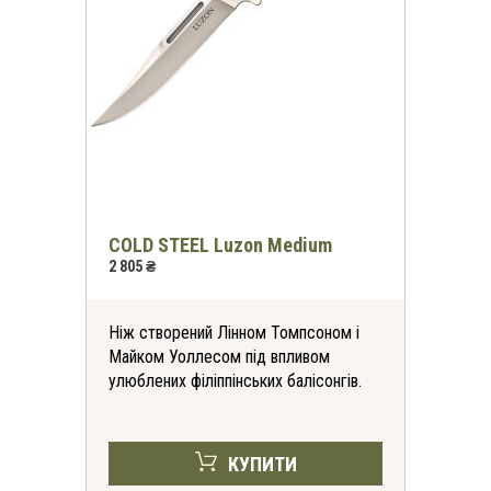
*
-30%
на всі футболки
COLD STEEL Luzon Medium
2 805 ₴
онлайн та в магазинах
KomandaEx
Ніж створений Лінном Томпсоном і
*на першу покупку
Майком Уоллесом під впливом
улюблених філіппінських балісонгів.
КУПИТИ