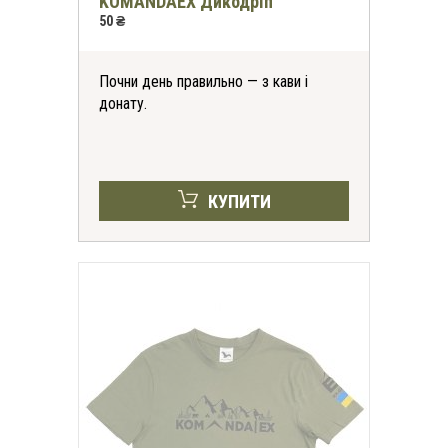
KOMANDAEX Дикодріп
50 ₴
Почни день правильно — з кави і
донату.
КУПИТИ