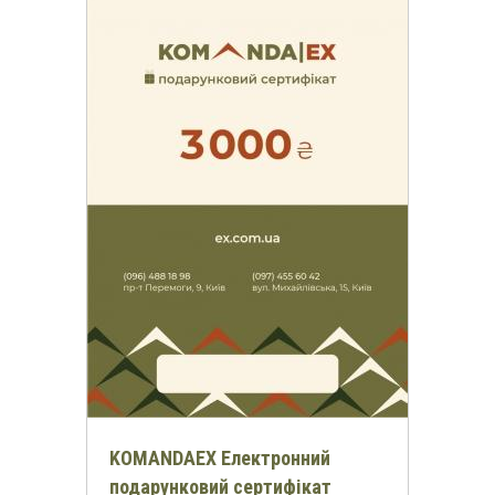
*
-30%
на всі футболки
онлайн та в магазинах KomandaEx
*на першу покупку
Отримати знижку
KOMANDAEX Електронний
подарунковий сертифікат