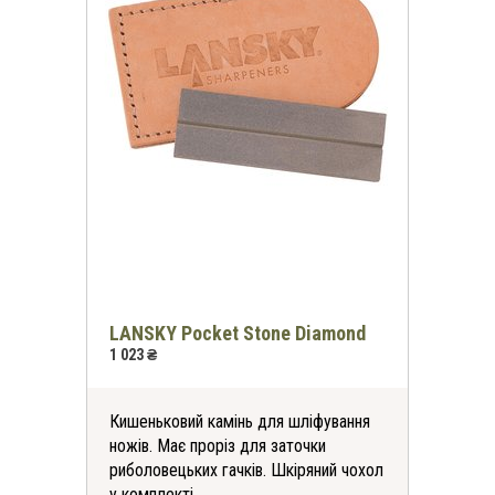
*
-30%
на всі футболки
онлайн та в магазинах KomandaEx
*на першу покупку
LANSKY Pocket Stone Diamond
1 023 ₴
Кишеньковий камінь для шліфування
ножів. Має проріз для заточки
риболовецьких гачків. Шкіряний чохол
у комплекті.