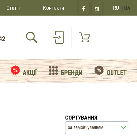
Статті
Контакти
RU
|
UA
42
АКЦІЇ
БРЕНДИ
OUTLET
СОРТУВАННЯ:
за замовчуванням