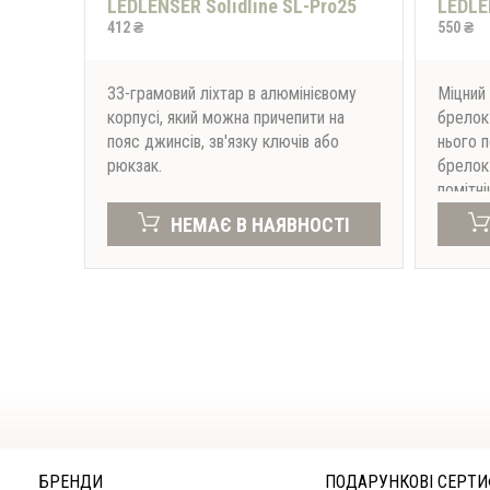
LEDLENSER Solidline SL-Pro25
LEDLE
412 ₴
550 ₴
33-грамовий ліхтар в алюмінієвому
Міцний 
корпусі, який можна причепити на
брелок 
пояс джинсів, зв'язку ключів або
нього п
рюкзак.
брелок
помітн
НЕМАЄ В НАЯВНОСТІ
БРЕНДИ
ПОДАРУНКОВІ СЕРТИ