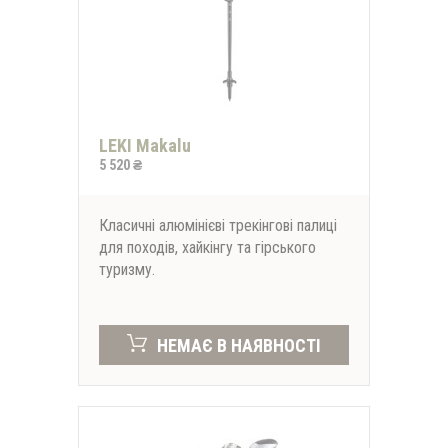
LEKI Makalu
5 520 ₴
*
-30%
Класичні алюмінієві трекінгові палиці
на всі футболки
для походів, хайкінгу та гірського
онлайн та в магазинах KomandaEx
туризму.
*на першу покупку
НЕМАЄ В НАЯВНОСТІ