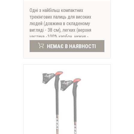
Одні з найбільш компактних
трекінгових палиць для високих
людей (довжина в складеному
вигляді - 38 см), легких (верхня
частина -100% карбон, нижня -
алюміній) і міцних (діаметр сегмента -
НЕМАЄ В НАЯВНОСТІ
20 мм).