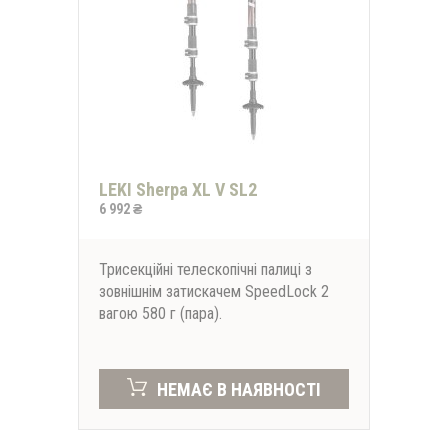
LEKI Sherpa XL V SL2
6 992 ₴
Трисекційні телескопічні палиці з
зовнішнім затискачем SpeedLock 2
вагою 580 г (пара).
НЕМАЄ В НАЯВНОСТІ