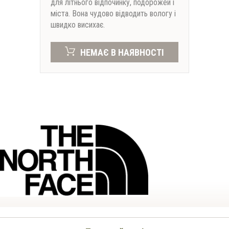
для літнього відпочинку, подорожей і
міста. Вона чудово відводить вологу і
швидко висихає.
НЕМАЄ В НАЯВНОСТІ