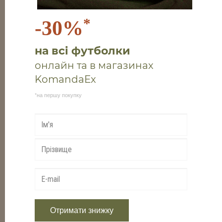
*
-30%
на всі футболки
онлайн та в магазинах
KomandaEx
*на першу покупку
THERMOWAVE Originals LS
Jersey W
-50%
1295 ₴
648 ₴
Жіноча термофутболка з довгими
рукавами для холодної погоди з
антибактеріальним покриттям.
Отримати знижку