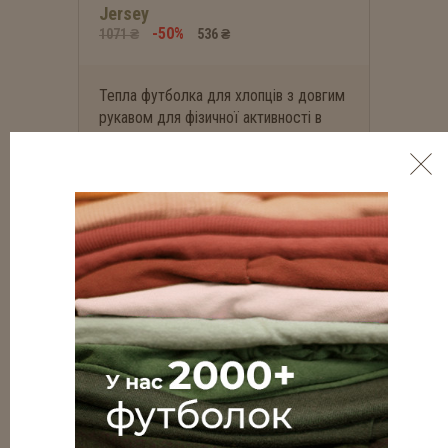
Jersey
-50%
1071 ₴
536 ₴
Тепла футболка для хлопців з довгим
рукавом для фізичної активності в
холодну пору року та повсякденного
носіння.
КУПИТИ