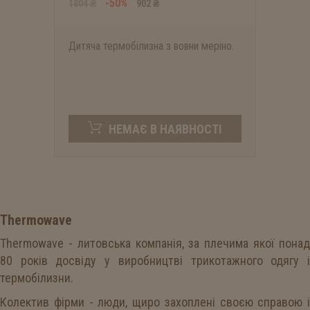
-50%
1804 ₴
902 ₴
Дитяча термобілизна з вовни меріно.
НЕМАЄ В НАЯВНОСТІ
Thermowave
Thermowave - литовська компанія, за плечима якої понад
80 років досвіду у виробництві трикотажного одягу і
термобілизни.
Колектив фірми - люди, щиро захоплені своєю справою і