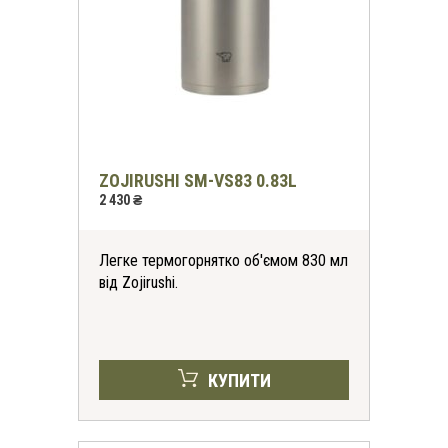
*
-30%
ZOJIRUSHI SM-VS83 0.83L
2 430 ₴
на всі футболки
Легке термогорнятко об'ємом 830 мл
онлайн та в магазинах KomandaEx
від Zojirushi.
*на першу покупку
КУПИТИ