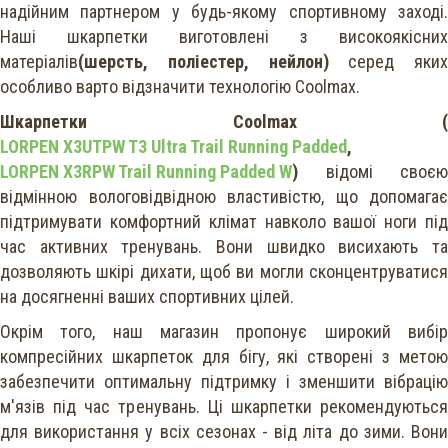
надійним партнером у будь-якому спортивному заході.
Наші шкарпетки виготовлені з високоякісних
матеріалів
(шерсть, поліестер, нейлон)
серед яких
особливо варто відзначити технологію Coolmax.
Шкарпетки Coolmax (
LORPEN X3UTPW T3 Ultra Trail Running Padded
,
LORPEN X3RPW Trail Running Padded W
)
відомі своєю
відмінною вологовідвідною властивістю, що допомагає
підтримувати комфортний клімат навколо вашої ноги під
час активних тренувань. Вони швидко висихають та
дозволяють шкірі дихати, щоб ви могли сконцентруватися
на досягненні ваших спортивних цілей.
Окрім того, наш магазин пропонує широкий вибір
компресійних шкарпеток для бігу, які створені з метою
забезпечити оптимальну підтримку і зменшити вібрацію
м'язів під час тренувань. Ці шкарпетки рекомендуються
для використання у всіх сезонах - від літа до зими. Вони