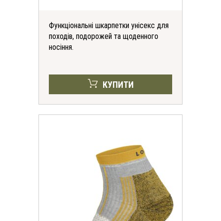
Функціональні шкарпетки унісекс для
Отримати знижку
походів, подорожей та щоденного
носіння.
Згода на обробку персональних даних
КУПИТИ