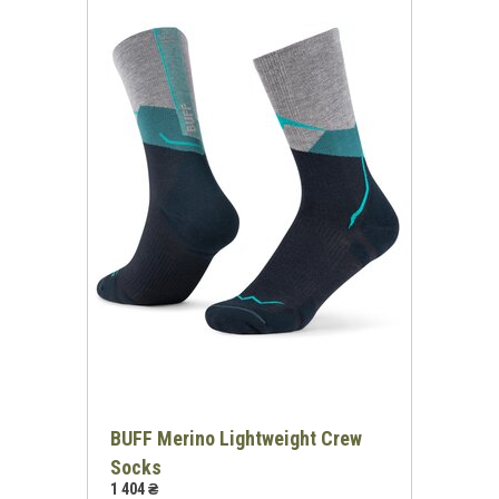
*
-30%
на всі футболки
онлайн та в магазинах KomandaEx
*на першу покупку
BUFF Merino Lightweight Crew
Socks
1 404 ₴