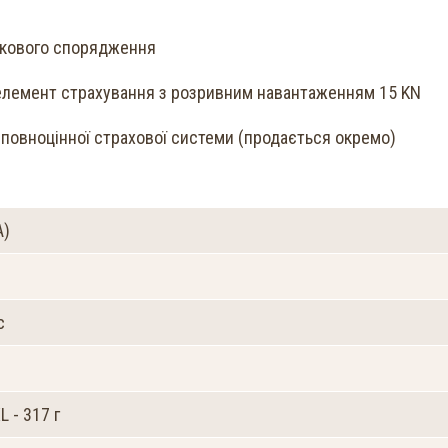
ткового спорядження
елемент страхування з розривним навантаженням 15 KN
повноцінної страхової системи (продається окремо)
A)
с
L - 317 г