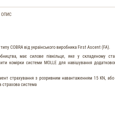
ОПИС
ипу COBRA від українського виробника First Ascent (FA).
бництва, має силове півкільце, яке у складеному ста
шити комірки системи MOLLE для навішування додатково
мент страхування з розривним навантаженням 15 KN, або
а страхова система