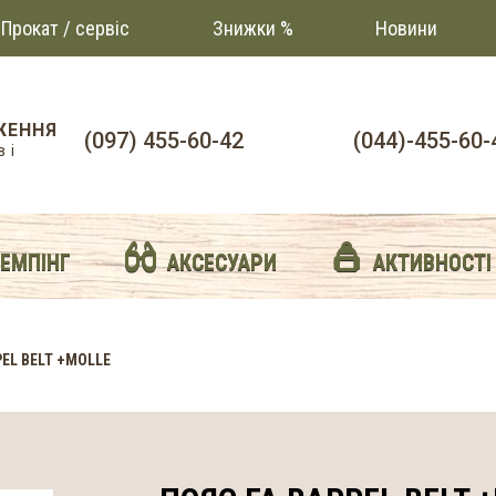
Прокат / сервіс
Знижки %
Новини
ЖЕННЯ
(097) 455-60-42
(044)-455-60-
 і
й
КЕМПІНГ
АКСЕСУАРИ
АКТИВНОСТІ
PEL BELT +MOLLE