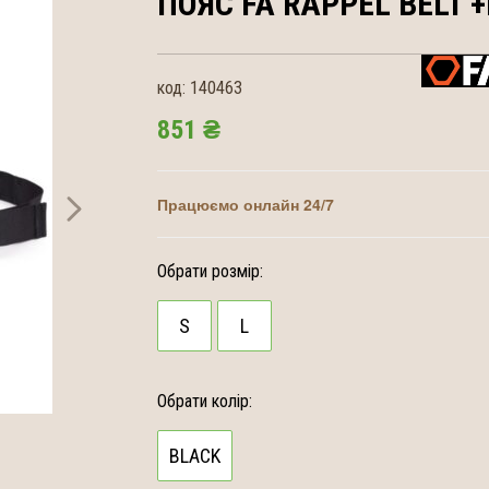
ПОЯС FA
RAPPEL BELT 
код:
140463
851 ₴
Працюємо онлайн 24/7
Обрати розмір:
S
L
Обрати колір:
BLACK