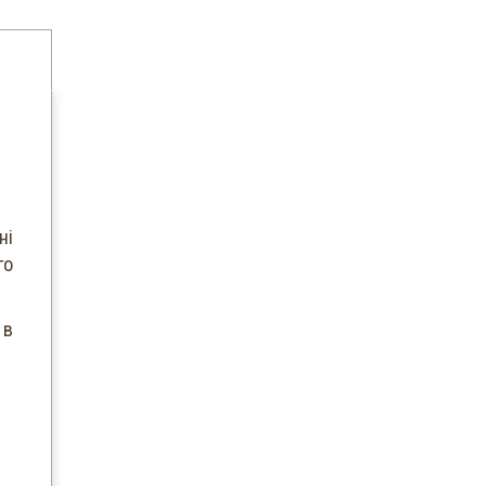
ні
го
 в