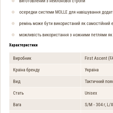
виготовлений з нейлонової стропи
осередки системи MOLLE для навішування дода
ремінь може бути використаний як самостійний 
можливість використання з ножними петлями як 
Характеристики
Виробник
First Ascent (F
Країна бренду
Україна
Вид
Тактичний поя
Стать
Unisex
Вага
S/M - 304 г, L/X