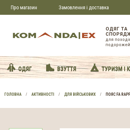
Про магазин
Замовлення і доставка
ОДЯГ ТА
СПОРЯД
для походів
подороже
ОДЯГ
ВЗУТТЯ
ТУРИЗМ І 
ГОЛОВНА
АКТИВНОСТІ
ДЛЯ ВІЙСЬКОВИХ
ПОЯС FA RAP