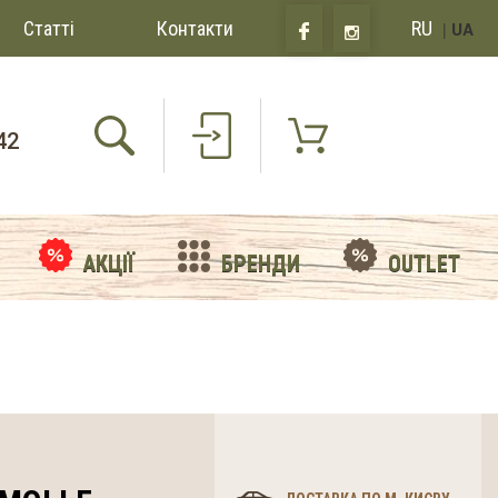
Статті
Контакти
RU
|
UA
42
АКЦІЇ
БРЕНДИ
OUTLET