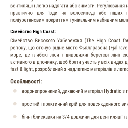
вентиляції і легко надягати або знімати. Регулюванн
практично для їзди на велосипеді або піших п
поліуретановим покриттям і унікальним набивним малю
Сімейство High Coast:
Сімейство Високого Узбережжя (The High Coast fa
регіону, що оточує рідне місто Фьяллравена (Fjällräve
море, де глибокі ліси і дивовижні берегові лінії 
активного відпочинку, щоб брати участь у всіх видах д
fast & light, розроблений з надлегких матеріалів з ле
Особливості:
водонепроникний, дихаючий матеріал Hydratic з
простий і практичний крій для повсякденного ви
бічні блискавки на 3/4 довжини для вентиляції і