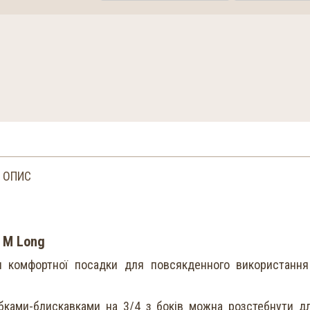
ОПИС
s M Long
ни комфортної посадки для повсякденного використання
ібками-блискавками на 3/4 з боків можна розстебнути д