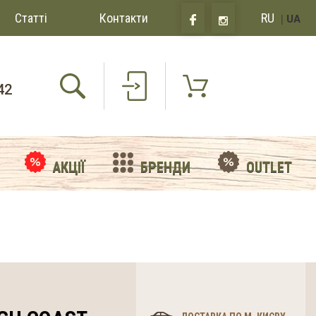
Статті
Контакти
RU
|
UA
42
АКЦІЇ
БРЕНДИ
OUTLET