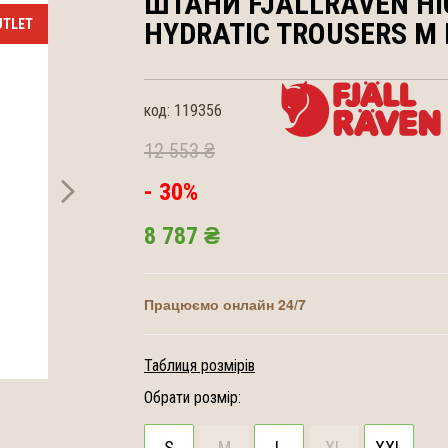
ШТАНИ FJALLRAVEN
HI
HYDRATIC TROUSERS M
код:
119356
12 553 ₴
- 30%
8 787 ₴
Працюємо онлайн 24/7
Таблиця розмірів
Обрати розмір:
S
M
L
XL
XXL