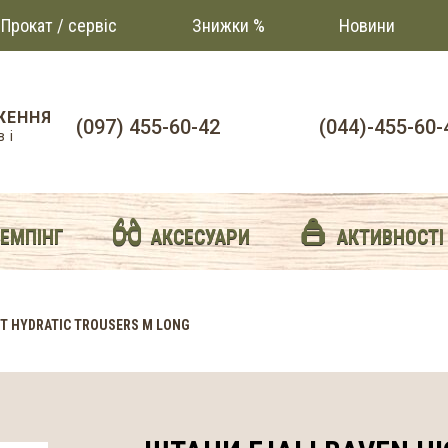
Прокат / сервіс
Знижки %
Новини
ЖЕННЯ
(097) 455-60-42
(044)-455-60-
 і
й
КЕМПІНГ
АКСЕСУАРИ
АКТИВНОСТІ
T HYDRATIC TROUSERS M LONG