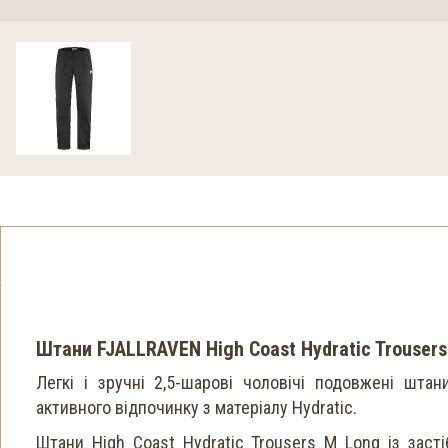
Штани FJALLRAVEN High Coast Hydratic Trouser
Легкі і зручні 2,5-шарові чоловічі подовжені шта
активного відпочинку з матеріалу Hydratic.
Штани High Coast Hydratic Trousers M Long із заст