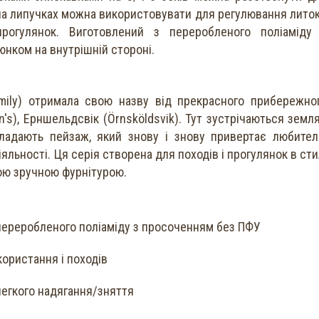
я на липучках можна використовувати для регулювання литок
рогулянок. Виготовлений з переробленого поліаміду
нком на внутрішній стороні.
mily) отримала свою назву від прекрасного прибережно
n's), Ерншельдсвік (Örnsköldsvik). Тут зустрічаються земля
складають пейзаж, який знову і знову привертає любител
іяльності. Ця серія створена для походів і прогулянок в сти
гкою зручною фурнітурою.
 переробленого поліаміду з просоченням без ПФУ
користання і походів
 легкого надягання/зняття