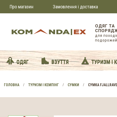
Про магазин
Замовлення і доставка
ОДЯГ ТА
СПОРЯД
для походів
подороже
ОДЯГ
ВЗУТТЯ
ТУРИЗМ І 
ГОЛОВНА
ТУРИЗМ І КЕМПІНГ
СУМКИ
СУМКА FJALLRAV