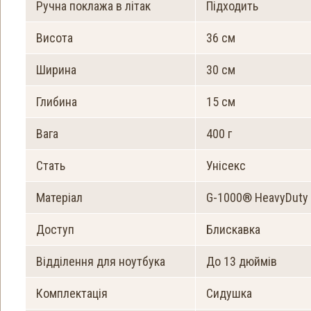
Ручна поклажа в літак
Підходить
Висота
36 см
Ширина
30 см
Глибина
15 см
Вага
400 г
Стать
Унісекс
Матеріал
G-1000® HeavyDuty 
Доступ
Блискавка
Відділення для ноутбука
До 13 дюймів
Комплектація
Сидушка