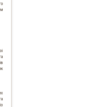
го
ам
зі
та
ів
як
их
та
із