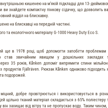
 внутрішньою кишенею на м’якій підкладці для 13-дюймово
ки ви знайдете компактну пінкову сідачку, що дозволить в
овний відділ на блискавку.
шеню на блискавці на передній частині.
го та екологічного матеріалу G-1000 Heavy Duty Eco S.
й ще в 1978 році, щоб допомогти запобігти проблемам 
о став звичайним явищем у дошкільних закладах 
через 35 років, Kånken допоміг випрямити спини мільйон
 продуктів Fjällräven. Рюкзак Kånken однаково підходить 
 та подорожей.
е міцний, добре провітрюється і використовується в різн
 Цей щільно тканий матеріал складається з 65% поліестеру 
 він захищає від вітру та не пропускає воду. Таким чином, 