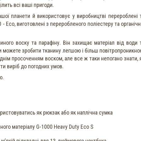
лить всі ваші пригоди.
шої планети й використовує у виробництві перероблені 
0 - Eco, виготовлені з переробленого поліестеру та органічн
ного воску та парафіну. Він захищає матеріал від води 
и можете зробити тканину легшою і більш повітропроникно
днім просоченням воском, але все ж таки непогано знати, 
ти виріб до погодних умов.
ю.
ористовуватись як рюкзак або як наплічна сумка
чного матеріалу G-1000 Heavy Duty Eco S
 м’якій підкладці для 13-дюймового ноутбука