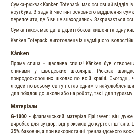
Сумка-рюкзак Kanken Totepack має основний відділ із
ноутбука. В задній частині основного відділення сум
перепочити, де б ви не знаходились. Закривається осн
Cумка також має дві відкриті бокові кишені та одну ки
Kanken Totepack виготовлена із надміцного водостійко
Kånken
Пряма спина – щаслива спина! Kånken був створени
спинами у шведських школярів. Рюкзак швидк
природоохоронних школах по всій країні. Сьогодні, 
людей по всьому світу і став одним з найулюбленіших
для поїздок до школи або на роботу, так і для туризму
Матеріали
G-1000
- флагманський матеріал Fjallraven: він дуж
виробах для аутдор: від рюкзаків до курток і штанів.
35% бавовни, а при використанні гренландського воску