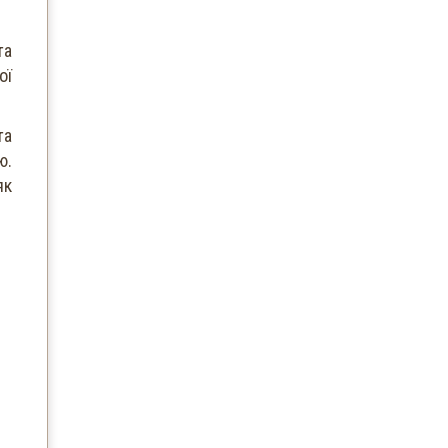
та
ої
та
ю.
як