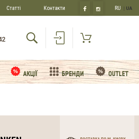
Статті
Контакти
RU
|
UA
42
АКЦІЇ
БРЕНДИ
OUTLET