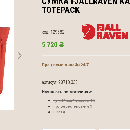
СУМКА FJALLRAVEN
KA
TOTEPACK
код:
129582
5 720 ₴
Працюємо онлайн 24/7
артикул:
23710.333
Наявність по магазинам:
вул. Михайлівська, 15
пр. Берестейський 9
Склад