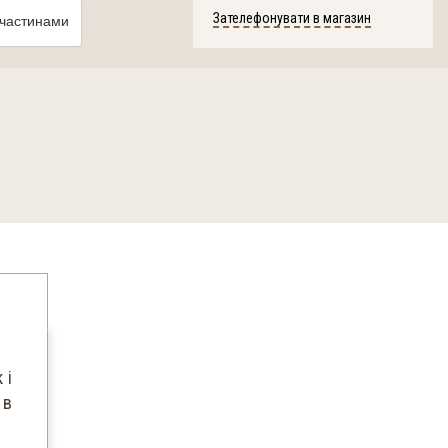
частинами
Зателефонувати в магазин
 і
 в