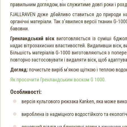
правильним доглядом, він служитиме довгі роки і розді
FJALLRAVEN дуже дбайливо ставиться до природи на
органічні матеріали. Так з'явилися версії тканин G-100
бавовни.
Гренландський віск
виготовляється із суміші бджоли
надає вітрозахисних властивостей. Видаливши віск, в
Більшість матеріалів G-1000 виготовляються з попере
повторно застосовувати і видаляти віск, щоб адаптува
Догляд:
почистьте виріб м'якою щіткою і теплою водо
Як просочити Гренландським воском G 1000.
Особливості:
версія культового рюкзака Kanken, яка може вик
вироблена із надміцного водостійкого та екологі
основний відділ на блискавці згори з кишенею на