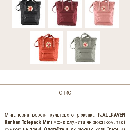
ОПИС
Мініатюрна версія культового рюкзака
FJALLRAVEN
Kanken Totepack Mini
може служити як рюкзаком, так і
сумкою на плечі. Одягайте її, як рюкзак, коли їдете на