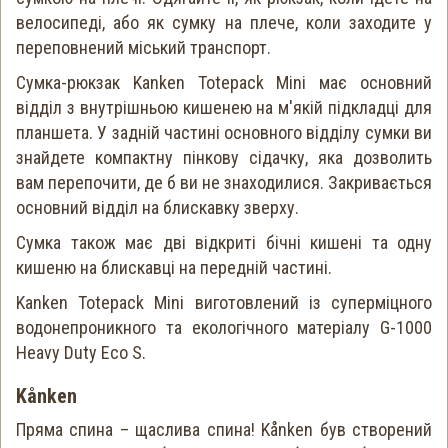
велосипеді, або як сумку на плече, коли заходите у
переповнений міський транспорт.
Сумка-рюкзак Kanken Totepack Mini має основний
відділ з внутрішньою кишенею на м'якій підкладці для
планшета. У задній частині основного відділу сумки ви
знайдете компактну пінкову сідачку, яка дозволить
вам перепочити, де б ви не знаходилися. Закривається
основний відділ на блискавку зверху.
Сумка також має дві відкриті бічні кишені та одну
кишеню на блискавці на передній частині.
Kanken Totepack Mini виготовлений із суперміцного
водонепроникного та екологічного матеріалу G-1000
Heavy Duty Eco S.
Kånken
Пряма спина – щаслива спина! Kånken був створений