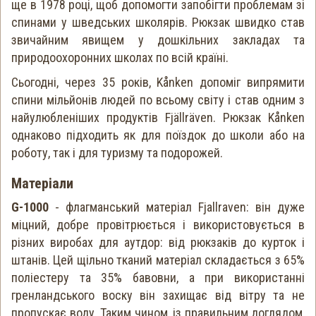
ще в 1978 році, щоб допомогти запобігти проблемам зі
спинами у шведських школярів. Рюкзак швидко став
звичайним явищем у дошкільних закладах та
природоохоронних школах по всій країні.
Сьогодні, через 35 років, Kånken допоміг випрямити
спини мільйонів людей по всьому світу і став одним з
найулюбленіших продуктів Fjällräven. Рюкзак Kånken
однаково підходить як для поїздок до школи або на
роботу, так і для туризму та подорожей.
Матеріали
G-1000
- флагманський матеріал Fjallraven: він дуже
міцний, добре провітрюється і використовується в
різних виробах для аутдор: від рюкзаків до курток і
штанів. Цей щільно тканий матеріал складається з 65%
поліестеру та 35% бавовни, а при використанні
гренландського воску він захищає від вітру та не
пропускає воду. Таким чином, із правильним доглядом,