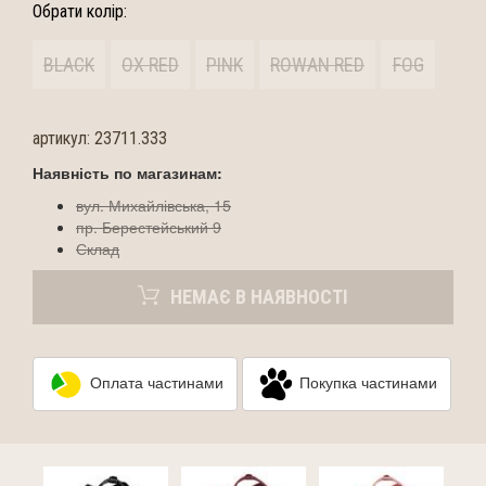
Обрати колір:
BLACK
OX RED
PINK
ROWAN RED
FOG
артикул:
23711.333
Наявність по магазинам:
вул. Михайлівська, 15
пр. Берестейський 9
Склад
НЕМАЄ В НАЯВНОСТІ
Оплата частинами
Покупка частинами