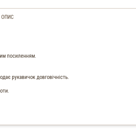
ОПИС
шим посиленням.
додає рукавичок довговічність.
оти.