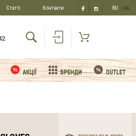
Статті
Контакти
RU
|
UA
42
АКЦІЇ
БРЕНДИ
OUTLET