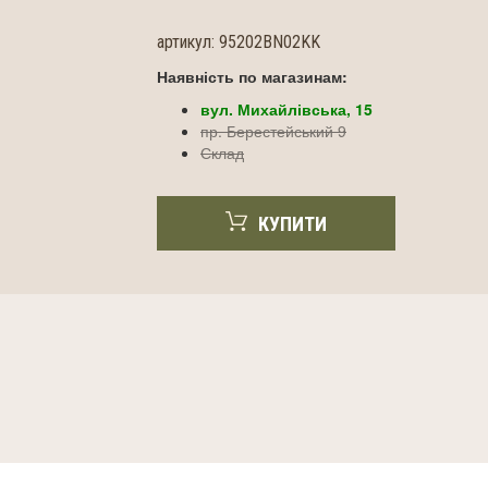
артикул:
95202BN02KK
Наявність по магазинам:
вул. Михайлівська, 15
пр. Берестейський 9
Склад
КУПИТИ