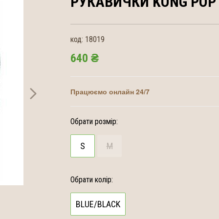
РУКАВИЧКИ KONG
POP
код:
18019
640 ₴
Працюємо онлайн 24/7
Обрати розмір:
S
M
Обрати колір:
BLUE/BLACK