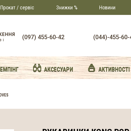
Прокат / сервіс
Знижки %
Новини
ЖЕННЯ
(097) 455-60-42
(044)-455-60-
 і
й
КЕМПІНГ
АКСЕСУАРИ
АКТИВНОСТІ
OVES