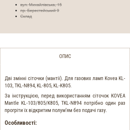
вул. Михайлівська, 15
пр. Берестейський 9
Склад
ОПИС
Дві змінні сіточки (мантії). Для газових ламп Kovea KL-
103, TKL-N894, KL-805, KL-K805.
За інструкцією, перед використанням сіточок KOVEA
Mantle KL-103/805/K805, TKL-N894 потрібно один раз
прогріти їх відкритим полум’ям без подачі газу.
Особливості: