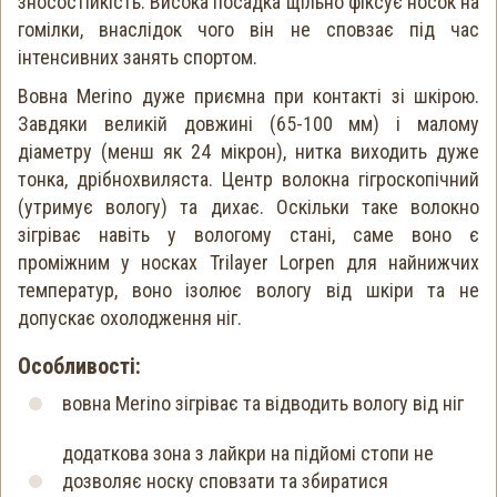
зносостійкість. Висока посадка щільно фіксує носок на
гомілки, внаслідок чого він не сповзає під час
інтенсивних занять спортом.
Вовна Merino дуже приємна при контакті зі шкірою.
Завдяки великій довжині (65-100 мм) і малому
діаметру (менш як 24 мікрон), нитка виходить дуже
тонка, дрібнохвиляста. Центр волокна гігроскопічний
(утримує вологу) та дихає. Оскільки таке волокно
зігріває навіть у вологому стані, саме воно є
проміжним у носках Trilayer Lorpen для найнижчих
температур, воно ізолює вологу від шкіри та не
допускає охолодження ніг.
Особливості:
вовна Merino зігріває та відводить вологу від ніг
додаткова зона з лайкри на підйомі стопи не
дозволяє носку сповзати та збиратися