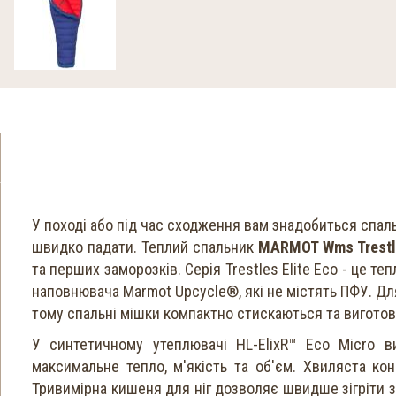
У поході або під час сходження вам знадобиться спал
швидко падати. Теплий спальник
MARMOT Wms Trestle
та перших заморозків. Серія Trestles Elite Eco - це те
наповнювача Marmot Upcycle®, які не містять ПФУ. Дл
тому спальні мішки компактно стискаються та виготовл
У синтетичному утеплювачі HL-ElixR™ Eco Micro в
максимальне тепло, м'якість та об'єм. Хвиляста ко
Тривимірна кишеня для ніг дозволяє швидше зігріти з