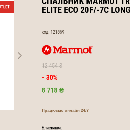
СПАЛЬНИК MARMOT
TR
ELITE ECO 20F/-7C LON
код:
121869
12 454 ₴
- 30%
8 718 ₴
Працюємо онлайн 24/7
Блискавка: