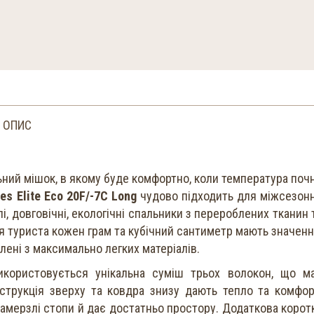
ОПИС
ьний мішок, в якому буде комфортно, коли температура поч
s Elite Eco 20F/-7C Long
чудово підходить для міжсезон
плі, довговічні, екологічні спальники з перероблених тканин 
я туриста кожен грам та кубічний сантиметр мають значенн
ені з максимально легких матеріалів.
икористовується унікальна суміш трьох волокон, що м
нструкція зверху та ковдра знизу дають тепло та комфор
амерзлі стопи й дає достатньо простору. Додаткова корот