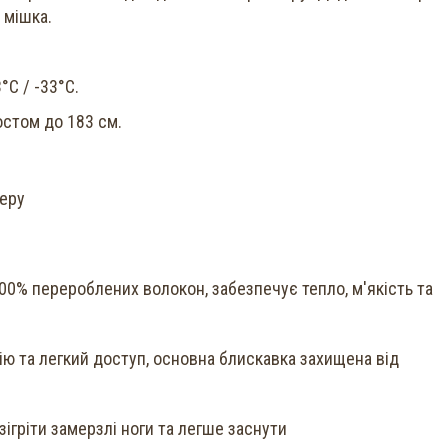
 мішка.
°C / -33°C.
стом до 183 см.
теру
100% перероблених волокон, забезпечує тепло, м'якість та
ю та легкий доступ, основна блискавка захищена від
ігріти замерзлі ноги та легше заснути