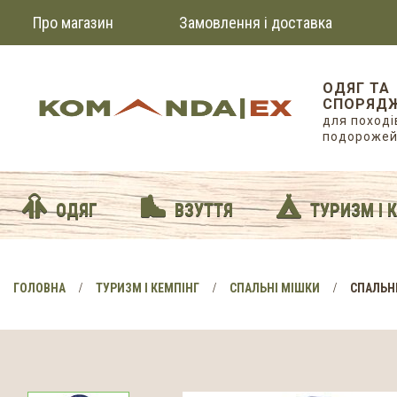
Про магазин
Замовлення і доставка
ОДЯГ ТА
СПОРЯД
для походів
подороже
ОДЯГ
ВЗУТТЯ
ТУРИЗМ І 
ГОЛОВНА
ТУРИЗМ І КЕМПІНГ
СПАЛЬНІ МІШКИ
СПАЛЬНИ