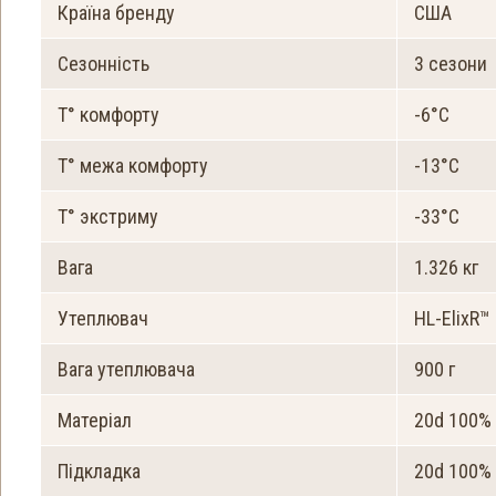
Країна бренду
США
Сезонність
3 сезони
Т° комфорту
-6°C
Т° межа комфорту
-13°C
Т° экстриму
-33°C
Вага
1.326 кг
Утеплювач
HL-ElixR™
Вага утеплювача
900 г
Матеріал
20d 100% 
Підкладка
20d 100% 