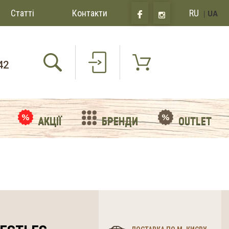
Статті
Контакти
RU
|
UA
42
АКЦІЇ
БРЕНДИ
OUTLET