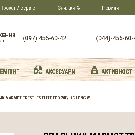
Прокат / сервіс
Знижки %
Новини
ЖЕННЯ
(097) 455-60-42
(044)-455-60-
 і
й
КЕМПІНГ
АКСЕСУАРИ
АКТИВНОСТІ
К MARMOT TRESTLES ELITE ECO 20F/-7C LONG W