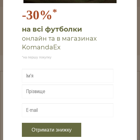
*
-30%
на всі футболки
онлайн та в магазинах
KomandaEx
*на першу покупку
ОПИС
Montane Trail Lite Visor
- легка та дихаюча кепка для
трейлранінгу. Вона забезпечує необхідний захист від
сонячних променів під час ваших найекстремальніших
гірських пробіжок.
Отримати знижку
Кепка виготовлена з якісних матеріалів. Легка тканина