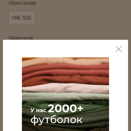
Обрати розмір:
ONE SIZE
Обрати колір:
ECLIPSE BLUE
BLACK
артикул:
HTRLVECLO17
Наявність по магазинам:
вул. Михайлівська, 15
пр. Берестейський 9
Склад
КУПИТИ