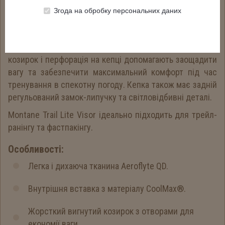
Aeroflyte QD має високу міцність і дихаючі властивості,
Згода на обробку персональних даних
а внутрішня вставка з матеріалу CoolMax® вбирає піт і
швидко висихає, забезпечуючи свіжість і комфорт
протягом усього дня. Крім того, жорсткий вигнутий
козирок і перфорація на кепці допомагають заощадити
вагу та забезпечити максимальний комфорт під час
тренування в спекотну погоду. Кепка також має задній
регульований замок-липучку та світловідбивні деталі.
Montane Trail Lite Visor ідеально підходить для трейл-
ранінгу та фастпакінгу.
Особливості:
Легка і дихаюча тканина Aeroflyte QD.
Внутрішня вставка з матеріалу CoolMax®.
Жорсткий вигнутий козирок з отворами для
економії ваги.