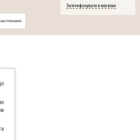
Зателефонувати в магазин
частинами
до
ою
им
та