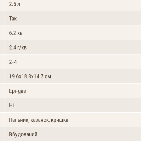
2.5 л
Так
6.2 хв
2.4 г/хв
2-4
19.6х18.3х14.7 см
Epi-gas
Ні
Пальник, казанок, кришка
Вбудований