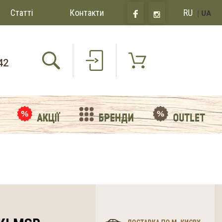
Статті
Контакти
RU
|
UA
42
АКЦІЇ
БРЕНДИ
OUTLET