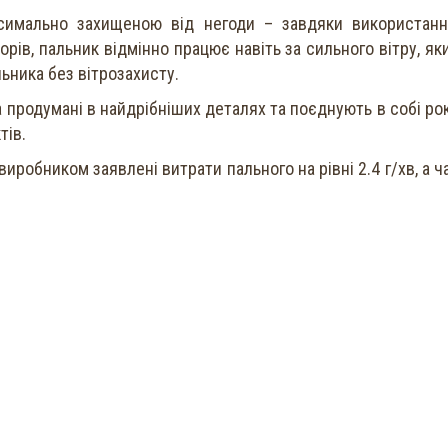
симально захищеною від негоди – завдяки використан
орів, пальник відмінно працює навіть за сильного вітру, як
льника без вітрозахисту.
а продумані в найдрібніших деталях та поєднують в собі ро
тів.
иробником заявлені витрати пального на рівні 2.4 г/хв, а ч