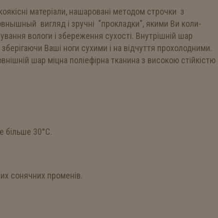
окоякісні матеріали, нашаровані методом строчки з
овнышный вигляд і зручні "прокладки", якими Ви коли-
вання вологи і збереження сухості. Внутрішній шар
 зберігаючи Ваші ноги сухими і на відчуття прохолодними.
Зовнішній шар міцна поліефірна тканина з високою стійкістю
е більше 30°С.
мих сонячних променів.