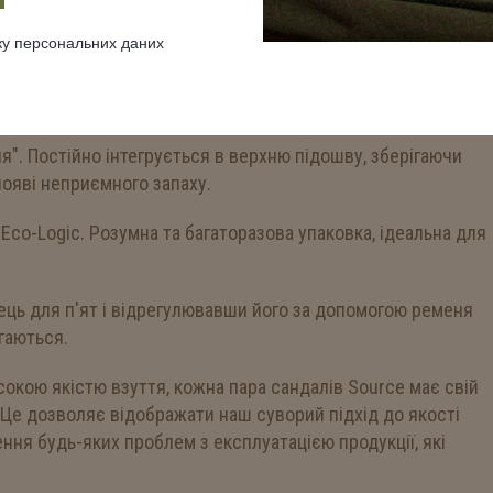
® з антимікробним засобом. Залишає мікропори литого
шують потопоглинання, забезпечуючи м'яку подушку для ніг.
ку персональних даних
яка трубчаста поліпропіленова стрічка сохне в два рази
ня". Постійно інтегрується в верхню підошву, зберігаючи
появі неприємного запаху.
Eco-Logic.
Розумна та багаторазова упаковка, ідеальна для
нець для п'ят і відрегулювавши його за допомогою ременя
гаються.
исокою якістю взуття, кожна пара сандалів Source має свій
Це дозволяє відображати наш суворий підхід до якості
ення будь-яких проблем з експлуатацією продукції, які