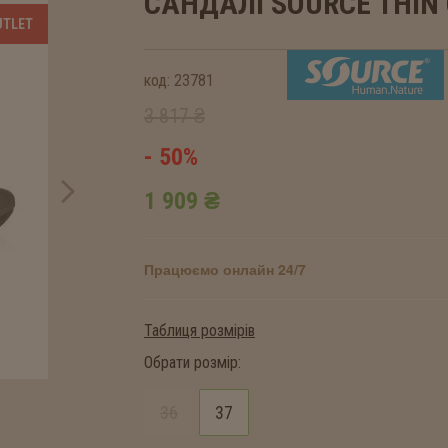
САНДАЛІ SOURCE
THIN
код:
23781
3 817 ₴
- 50%
1 909 ₴
Працюємо онлайн 24/7
Таблиця розмірів
Обрати розмір:
36
37