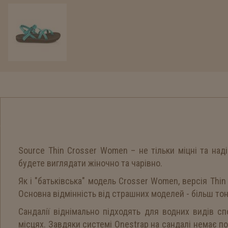
Source Thin Crosser Women – не тільки міцні та наді
будете виглядати жіночно та чарівно.
Як і "батьківська" модель Crosser Women, версія Thi
Основна відмінність від страшних моделей - більш тонк
Сандалії віднімально підходять для водних видів спо
місцях. Завдяки системі Onestrap на сандалі немає п