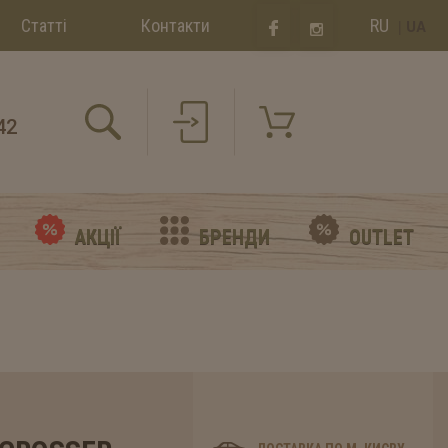
Статті
Контакти
RU
|
UA
42
АКЦІЇ
БРЕНДИ
OUTLET