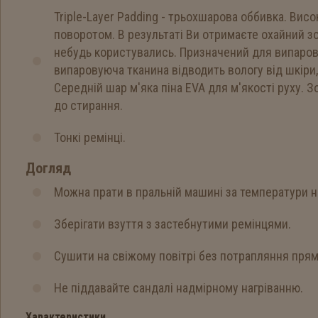
Triple-Layer Padding - трьохшарова оббивка. Вис
поворотом. В результаті Ви отримаєте охайний з
небудь користувались. Призначений для випарову
випаровуюча тканина відводить вологу від шкіри,
Середній шар м'яка піна EVA для м'якості руху. 
до стирання.
Тонкі ремінці.
Догляд
Можна прати в пральній машині за температури н
Зберігати взуття з застебнутими ремінцями.
Сушити на свіжому повітрі без потрапляння пря
Не піддавайте сандалі надмірному нагріванню.
Характеристики