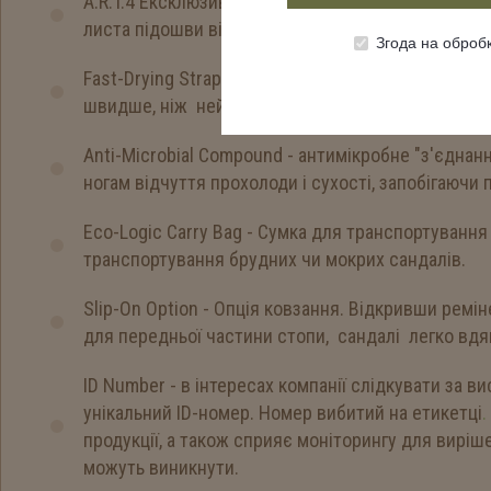
A.R.T.4 Ексклюзивний прогумований EVA SOURCE
листа підошви відкритими на поверхні, які збіль
Згода на оброб
Fast-Drying Straps - швидко висихаючі ремені. М'
швидше, ніж нейлонова / поліефірна стрічка.
Anti-Microbial Compound - антимікробне "з'єднан
ногам відчуття прохолоди і сухості, запобігаючи 
Eco-Logic Carry Bag - Сумка для транспортування 
транспортування брудних чи мокрих сандалів.
Slip-On Option - Опція ковзання. Відкривши ремі
для передньої частини стопи, сандалі легко вдя
ID Number - в інтересах компанії слідкувати за в
унікальний ID-номер. Номер вибитий на етикетці
.
продукції, а також сприяє моніторингу для виріш
можуть виникнути.