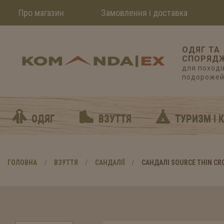
Про магазин
Замовлення і доставка
ОДЯГ ТА
СПОРЯД
для походів
подороже
ОДЯГ
ВЗУТТЯ
ТУРИЗМ І 
ГОЛОВНА
ВЗУТТЯ
CАНДАЛІЇ
САНДАЛІ SOURCE THIN CR