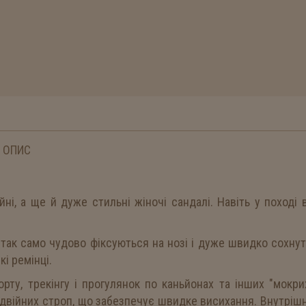
ОПИС
йні, а ще й дуже стильні жіночі сандалі. Навіть у поході 
n так само чудово фіксуються на нозі і дуже швидко сохнут
і ремінці.
рту, трекінгу і прогулянок по каньйонах та інших "мокри
одвійних строп, що забезпечує швидке висихання. Внутріш