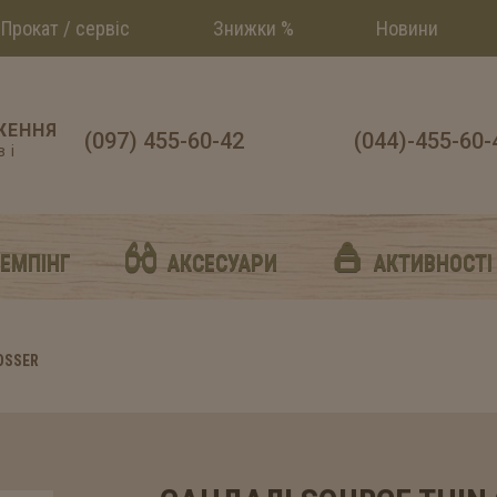
Прокат / сервіс
Знижки %
Новини
ЖЕННЯ
(097) 455-60-42
(044)-455-60-
 і
й
КЕМПІНГ
АКСЕСУАРИ
АКТИВНОСТІ
OSSER