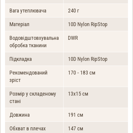
Вага утеплювача
240 г
Матеріал
10D Nylon RipStop
Водовідштовхувальна
DWR
обробка тканини
Підкладка
10D Nylon RipStop
Рекомендований
170 - 183 см
зріст
Розмір у складеному
13х15 см
стані
Довжина
191 см
Обхват в плечах
147 см