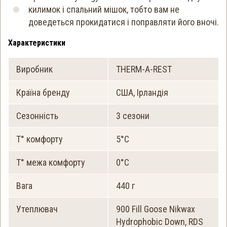
килимок і спальний мішок, тобто вам не
доведеться прокидатися і поправляти його вночі.
Характеристики
Виробник
THERM-A-REST
Країна бренду
США, Ірландія
Сезонність
3 сезони
Т° комфорту
5°C
Т° межа комфорту
0°C
Вага
440 г
Утеплювач
900 Fill Goose Nikwax
Hydrophobic Down, RDS