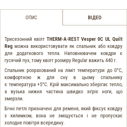
ОПИС
ВІДЕО
Трисезонний квілт
THERM-A-REST Vesper 0С UL Quilt
Reg
можна використовувати як спальник або ковдру
для додаткового тепла. Наповнювачем ковдри є
гусячий пух, тому квілт розміру Regular важить 440 г.
Спальник розрахований на ліміт температури до 0°C,
комфортною ж для сну в цьому спальнику
є температура +5°C. Крій максимально зберігає тепло,
а вузька нижня частина швидко зігріє ноги, що
змерзли.
Бічні петлі призначені для ременя, який фіксує ковдру
з килимком, вона не зміщується і не пропускає
холодне повітря всередину.