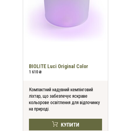
BIOLITE Luci Original Color
1 610 ₴
*
Компактний надувний кемпінговий
-30%
ліхтар, що забезпечує яскраве
кольорове освітлення для відпочинку
на всі футболки
на природі.
онлайн та в магазинах KomandaEx
КУПИТИ
*на першу покупку