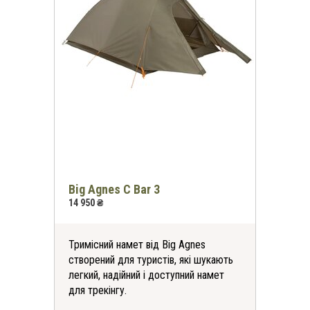
*
-30%
на всі футболки
онлайн та в магазинах KomandaEx
*на першу покупку
Big Agnes C Bar 3
14 950 ₴
Тримісний намет від Big Agnes
створений для туристів, які шукають
легкий, надійний і доступний намет
для трекінгу.