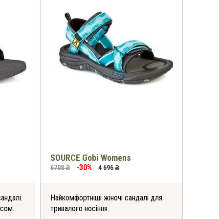
SOURCE Gobi Womens
-30%
6708 ₴
4 696 ₴
сандалі.
Найкомфортніші жіночі сандалі для
асом.
тривалого носіння.