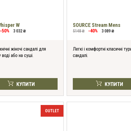
hisper W
SOURCE Stream Mens
-50%
-40%
3 032 ₴
5148 ₴
3 089 ₴
хнічні жіночі сандалі для
Легкі і комфортні класичні тур
 воді або на суші.
сандалі.
КУПИТИ
КУПИТИ