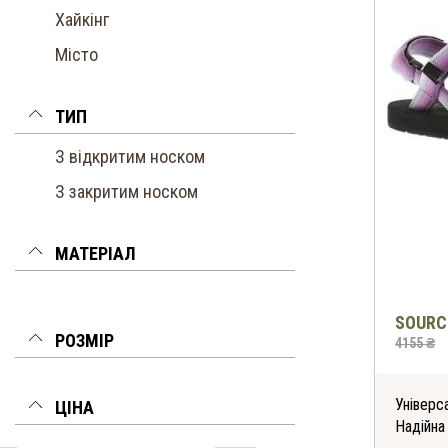
Хайкінг
Місто
ТИП
З відкритим носком
З закритим носком
МАТЕРІАЛ
SOURC
РОЗМІР
4155 ₴
Універса
ЦІНА
Надійна