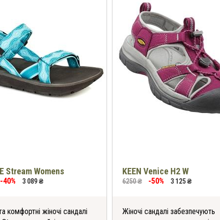
E Stream Womens
KEEN Venice H2 W
-40%
-50%
3 089 ₴
6250 ₴
3 125 ₴
та комфортні жіночі сандалі
Жіночі сандалі забезпечують