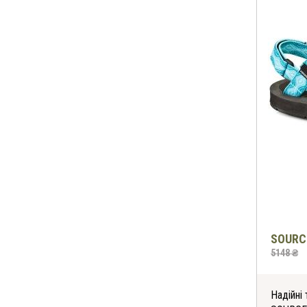
SOURC
5148 ₴
Надійні 