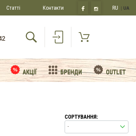
Статті
Контакти
RU
|
UA
42
АКЦІЇ
БРЕНДИ
OUTLET
СОРТУВАННЯ:
-