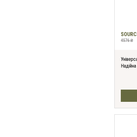
SOURC
4576 ₴
Універса
Надійна