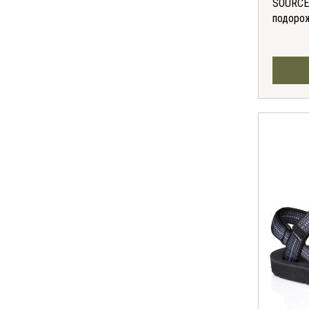
SOURCE 
подоро