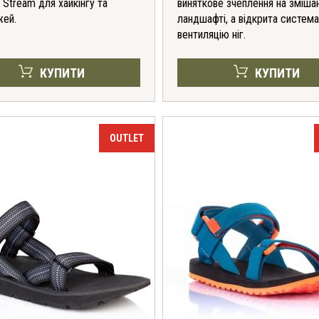
Stream для хайкінгу та
виняткове зчеплення на зміша
жей.
ландшафті, а відкрита систем
вентиляцію ніг.
КУПИТИ
КУПИТИ