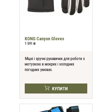
*
-30%
на всі футболки
KONG Canyon Gloves
онлайн та в магазинах KomandaEx
1 591 ₴
*на першу покупку
Міцні і зручні рукавички для роботи з
мотузкою в мокрих і холодних
погодних умовах.
КУПИТИ
Отримати знижку