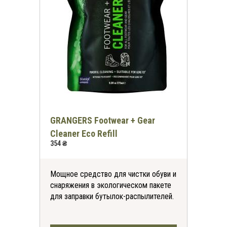
GRANGERS Footwear + Gear
Cleaner Eco Refill
354 ₴
Мощное средство для чистки обуви и
снаряжения в экологическом пакете
*
-30%
для заправки бутылок-распылителей.
на все футболки