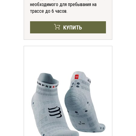
необходимого для пребывания на
трассе до 6 часов.
КУПИТЬ
*
-30%
на все футболки
онлайн и в магазинах
KomandaEx
*на первую покупку