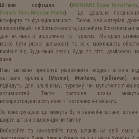
Штани софтшел (
MONTANE Super Terra Pants
,
Female Terra Mission Pants
)
- це ідеальне поєднання
комфорту та функціональності. Також, цей матеріал дуже
зносостійкий і не боїться вологи, що робить його ідеальним
для активного відпочинку та туризму. Матеріал штанів
може бути різної щільності, то ж є можливість обрати
варіант під будь-який сезон, будь то літо, демісезон чи
зима.
Наш магазин пропонує різноманітні моделі штанів від
світових брендів
(Marmot, Montane, Fjallraven)
, як
підійдуть для альпінізму, туризму чи мультиспортивних
активностей. Також софтшел штани можуть
використовуватися у якості тактичних чи міських.
За конструкцією це можуть бути звичайні штани, штани-
шорти, штани самоскиди чи тайтси.
Вибирайте та замовляйте пару штанів на свій смак з
доставкою у Львів, Харків, Одесу та інші міста України. А у