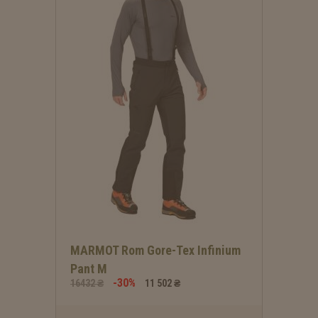
MARMOT Rom Gore-Tex Infinium
Pant M
-30%
16432 ₴
11 502 ₴