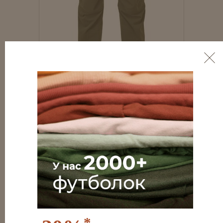
MONTANE Terra XT Pants Short M
10 447 ₴
Прочные и эластичные штаны с
вентиляционными молниями и
удобными карманами - отличный
выбор для хайкинга, альпинизма и
треккинга.
КУПИТЬ
*