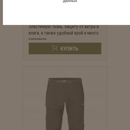
данных
Софтшеловые штаны для активного
отдыха в горах. Имеют прочную
эластичную ткань, защиту от ветра и
влаги, а также удобный крой и много
карманов.
КУПИТЬ