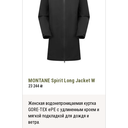
*
-30%
на все футболки
онлайн и в магазинах
KomandaEx
MONTANE Spirit Long Jacket W
*на первую покупку
23 244 ₴
Женская водонепроницаемая куртка
GORE-TEX ePE с удлиненным кроем и
мягкой подкладкой для дождя и
ветра.