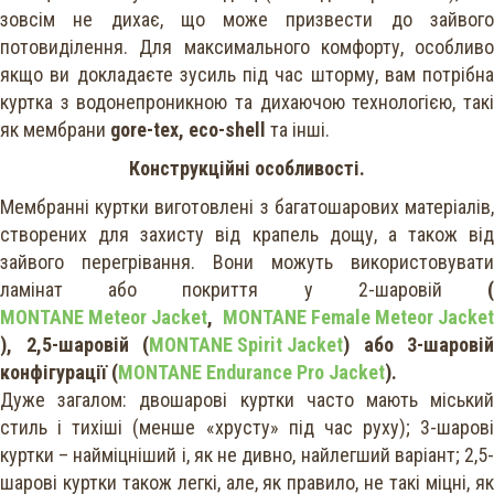
зовсім не дихає, що може призвести до зайвого
потовиділення. Для максимального комфорту, особливо
якщо ви докладаєте зусиль під час шторму, вам потрібна
куртка з водонепроникною та дихаючою технологією, такі
як мембрани
gore-tex, eco-shell
та інші.
Конструкційні особливості.
Мембранні куртки виготовлені з багатошарових матеріалів,
створених для захисту від крапель дощу, а також від
зайвого перегрівання. Вони можуть використовувати
ламінат або покриття у 2-шаровій
(
MONTANE Meteor Jacket
,
MONTANE Female Meteor Jacket
), 2,5-шаровій (
MONTANE Spirit Jacket
) або 3-шаровій
конфігурації (
MONTANE Endurance Pro Jacket
).
Дуже загалом: двошарові куртки часто мають міський
стиль і тихіші (менше «хрусту» під час руху); 3-шарові
куртки – найміцніший і, як не дивно, найлегший варіант; 2,5-
шарові куртки також легкі, але, як правило, не такі міцні, як