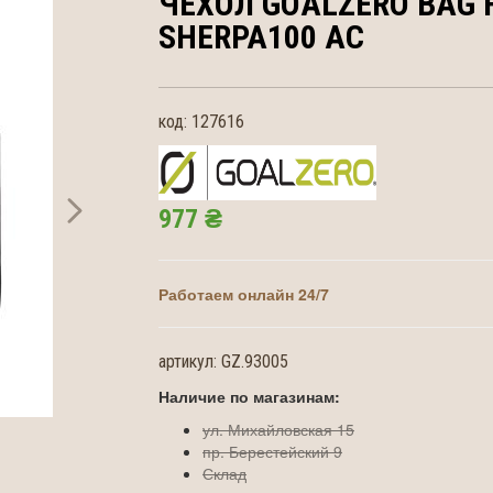
ЧЕХОЛ GOALZERO
BAG 
SHERPA100 AC
код:
127616
977 ₴
Работаем онлайн 24/7
артикул:
GZ.93005
Наличие по магазинам:
ул. Михайловская 15
пр. Берестейский 9
Склад