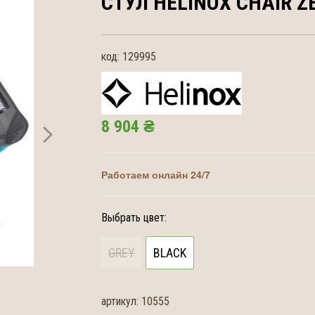
СТУЛ HELINOX
CHAIR Z
код:
129995
8 904 ₴
Работаем онлайн 24/7
Выбрать цвет:
GREY
BLACK
артикул:
10555