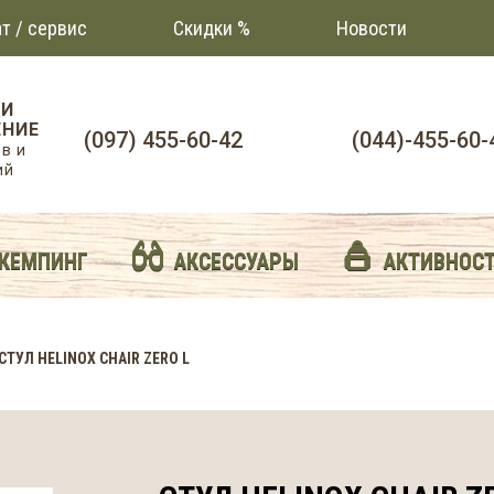
т / сервис
Скидки %
Новости
 И
НИЕ
(097) 455-60-42
(044)-455-60-
в и
ий
 КЕМПИНГ
АКСЕССУАРЫ
АКТИВНОС
СТУЛ HELINOX CHAIR ZERO L