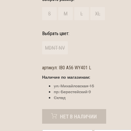
S
M
L
XL
Выбрать цвет:
MDNT NV
артикул:
IB0 A56 WY401 L
Наличие по магазинам:
ул. Михайловская 15
пр. Берестейский 9
Склад
НЕТ В НАЛИЧИИ