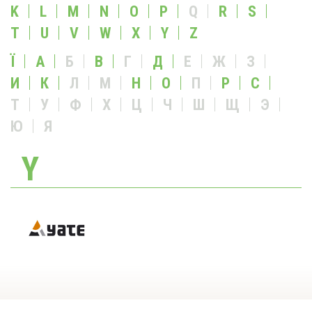
K
L
M
N
O
P
Q
R
S
T
U
V
W
X
Y
Z
Ї
А
Б
В
Г
Д
Е
Ж
З
И
К
Л
М
Н
О
П
Р
С
Т
У
Ф
Х
Ц
Ч
Ш
Щ
Э
Ю
Я
Y